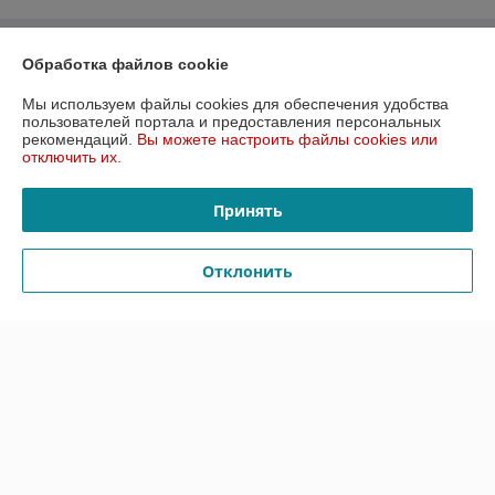
О нас
Обработка файлов cookie
Мы используем файлы cookies для обеспечения удобства
Контакты
пользователей портала и предоставления персональных
рекомендаций.
Вы можете настроить файлы cookies или
отключить их.
Доставка и оплата
Принять
График работы
Полная версия сайта
Отклонить
Политика обработки cookies
Сайт создан на платформе Deal.by