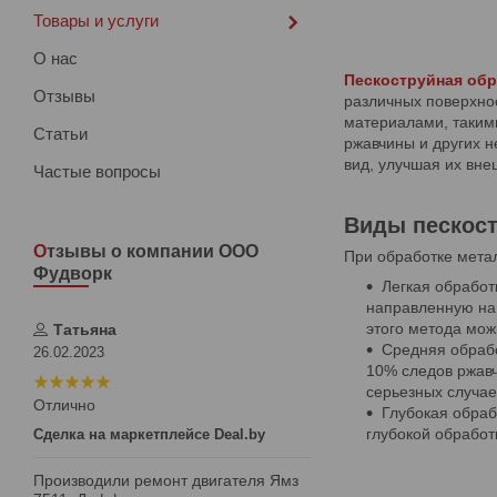
Товары и услуги
О нас
Пескоструйная обр
Отзывы
различных поверхнос
материалами, такими
Статьи
ржавчины и других н
вид, улучшая их вне
Частые вопросы
Виды пескост
Отзывы о компании ООО
При обработке метал
Фудворк
Легкая обработ
направленную на 
этого метода мож
Татьяна
Средняя обрабо
26.02.2023
10% следов ржавч
серьезных случае
Отлично
Глубокая обраб
глубокой обработ
Сделка на маркетплейсе Deal.by
Производили ремонт двигателя Ямз