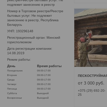
реестре/Реестре бытовых услуг: Не
подлежит занесению в реестр
Номер в Торговом реестре/Реестре
бытовых услуг: Не подлежит
занесению в реестр, Республика
Беларусь
УНП: 193296148
Регистрационный орган: Минский
горисполкомом
Дата регистрации компании:
14.08.2019
Режим работы:
День
Время работы
Понедельник
09:00-17:00
Вторник
09:00-17:00
ПЕСКОСТРУЙНАЯ
Среда
09:00-17:00
от 3 000
руб.
Четверг
09:00-17:00
Пятница
09:00-17:00
+375 (29) 692-20-
Суббота
Выходной
25
Воскресенье
Выходной