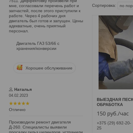
7511. Диффектовку произвели при
мне, согласовали перечень работ и
запчастей, после этого приступили к
работе. Через 4 рабочих дня
двигатель был готов и запущен. Цены
адекватные, очень приятный
персонал.
Двигатель ГАЗ 53/66 с
хранения/конверсии
Хорошее обслуживание
Наталья
04.02.2023
ВЫЕЗДНАЯ ПЕС
ОБРАБОТКА
Отлично
150
руб.
/час
Производили ремонт двигателя
+375 (29) 692-20-
Д-260. Специалисты выявили
25
просадку гильз цилиндров, устранили