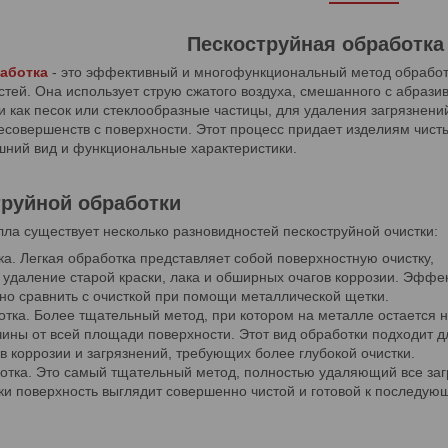
Пескоструйная обработка
аботка
- это эффективный и многофункциональный метод обработ
тей. Она использует струю сжатого воздуха, смешанного с абраз
 как песок или стеклообразные частицы, для удаления загрязнений
есовершенств с поверхности. Этот процесс придает изделиям чист
шний вид и функциональные характеристики.
руйной обработки
ла существует несколько разновидностей пескоструйной очистки:
ка. Легкая обработка представляет собой поверхностную очистку,
удаление старой краски, лака и обширных очагов коррозии. Эффе
но сравнить с очисткой при помощи металлической щетки.
тка. Более тщательный метод, при котором на металле остается 
ины от всей площади поверхности. Этот вид обработки подходит д
в коррозии и загрязнений, требующих более глубокой очистки.
отка. Это самый тщательный метод, полностью удаляющий все заг
ки поверхность выглядит совершенно чистой и готовой к последу