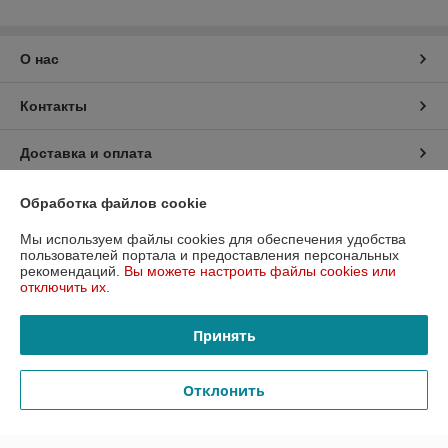
О нас
Контакты
Доставка и оплата
График работы
Обработка файлов cookie
Мы используем файлы cookies для обеспечения удобства
Полная версия сайта
пользователей портала и предоставления персональных
рекомендаций.
Вы можете настроить файлы cookies или
отключить их.
Политика обработки cookies
Принять
Сайт создан на платформе Deal.by
Отклонить