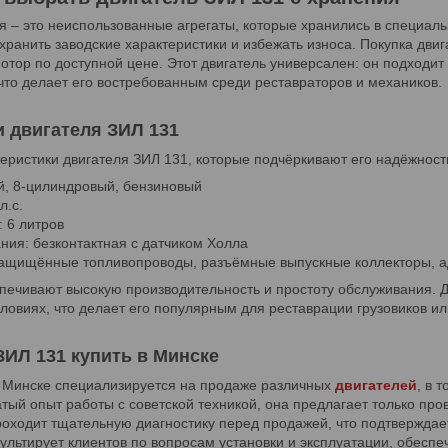
я – это неиспользованные агрегаты, которые хранились в специаль
хранить заводские характеристики и избежать износа. Покупка дви
отор по доступной цене. Этот двигатель универсален: он подходит 
 что делает его востребованным среди реставраторов и механиков.
и двигателя ЗИЛ 131
еристики двигателя ЗИЛ 131, которые подчёркивают его надёжност
й, 8-цилиндровый, бензиновый
л.с.
 6 литров
ния: безконтактная с датчиком Холла
защищённые топливопроводы, разъёмные выпускные коллекторы, а
печивают высокую производительность и простоту обслуживания. Д
ловиях, что делает его популярным для реставрации грузовиков ил
ЗИЛ 131 купить в Минске
 Минске специализируется на продаже различных
двигателей
, в 
тый опыт работы с советской техникой, она предлагает только про
оходит тщательную диагностику перед продажей, что подтверждае
ультирует клиентов по вопросам установки и эксплуатации, обесп