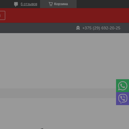
6 отзывов
Корзина
и
+375 (29) 692-20-25
1