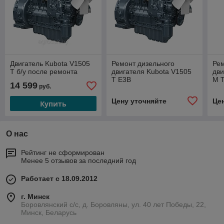
Двигатель Kubota V1505
Ремонт дизельного
Рем
T б/у после ремонта
двигателя Kubota V1505
дви
T E3B
M 
14 599
руб.
Цену уточняйте
Це
Купить
О нас
Рейтинг не сформирован
Менее 5 отзывов за последний год
Работает с 18.09.2012
г. Минск
Боровлянский с/с, д. Боровляны, ул. 40 лет Победы, 22,
Минск, Беларусь