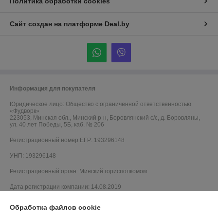
Политика обработки cookies
Сайт создан на платформе Deal.by
Информация для покупателя
Юридическое лицо:
Общество с ограниченной ответственностью
«Фудворк»
223053, Минская обл., Минский р-н, Боровлянский с/с, д. Боровляны,
ул. 40 лет Победы, 5Б, каб. № 206
Регистрационный номер ЕГР: 193296148
УНП: 193296148
Регистрационный орган: Минский горисполкомом
Дата регистрации компании: 14.08.2019
Обработка файлов cookie