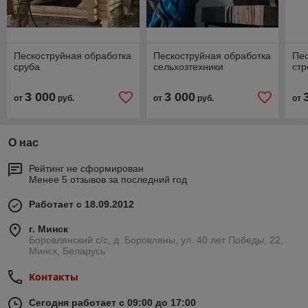
Пескоструйная обработка
Пескоструйная обработка
Пес
сруба
сельхозтехники
стр
3 000
3 000
от
руб.
от
руб.
от
О нас
Рейтинг не сформирован
Менее 5 отзывов за последний год
Работает с 18.09.2012
г. Минск
Боровлянский с/с, д. Боровляны, ул. 40 лет Победы, 22,
Минск, Беларусь
Контакты
Сегодня работает с 09:00 до 17:00