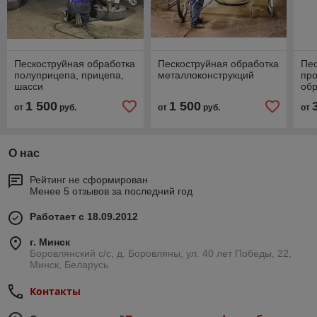
Пескоструйная обработка
Пескоструйная обработка
Пе
полуприцепа, прицепа,
металлоконструкций
пр
шасси
обр
1 500
1 500
от
руб.
от
руб.
от
О нас
Рейтинг не сформирован
Менее 5 отзывов за последний год
Работает с 18.09.2012
г. Минск
Боровлянский с/с, д. Боровляны, ул. 40 лет Победы, 22,
Минск, Беларусь
Контакты