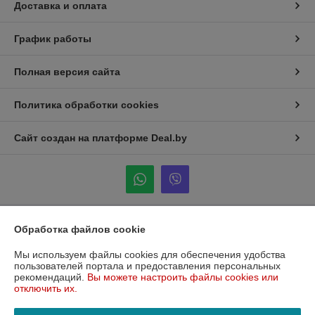
Доставка и оплата
График работы
Полная версия сайта
Политика обработки cookies
Сайт создан на платформе Deal.by
Обработка файлов cookie
Информация для покупателя
Юридическое лицо:
Общество с ограниченной ответственностью
Мы используем файлы cookies для обеспечения удобства
«Фудворк»
пользователей портала и предоставления персональных
223053, Минская обл., Минский р-н, Боровлянский с/с, д. Боровляны,
рекомендаций.
Вы можете настроить файлы cookies или
ул. 40 лет Победы, 5Б, каб. № 206
отключить их.
Регистрационный номер ЕГР: 193296148