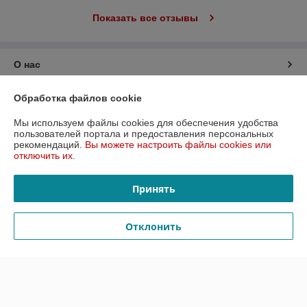
Показать все отзывы
О нас
Контакты
Обработка файлов cookie
Мы используем файлы cookies для обеспечения удобства
Доставка и оплата
пользователей портала и предоставления персональных
рекомендаций.
Вы можете настроить файлы cookies или
отключить их.
График работы
Принять
Полная версия сайта
Отклонить
Политика обработки cookies
Сайт создан на платформе Deal.by