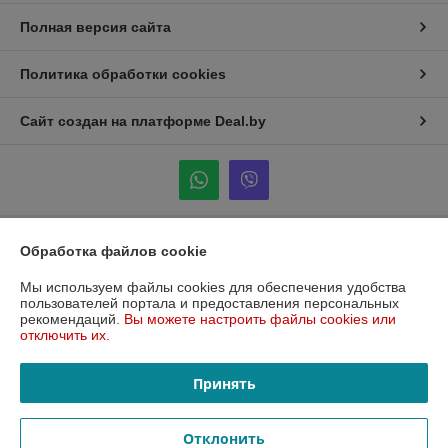
Полная версия сайта
Политика обработки cookies
Сайт создан на платформе Deal.by
Обработка файлов cookie
Информация для покупателя
Юридическое лицо:
Общество с ограниченной ответственностью
Мы используем файлы cookies для обеспечения удобства
«Фудворк»
пользователей портала и предоставления персональных
223053, Минская обл., Минский р-н, Боровлянский с/с, д. Боровляны,
рекомендаций.
Вы можете настроить файлы cookies или
ул. 40 лет Победы, 5Б, каб. № 206
отключить их.
Регистрационный номер ЕГР: 193296148
Принять
УНП: 193296148
Регистрационный орган: Минский горисполкомом
Отклонить